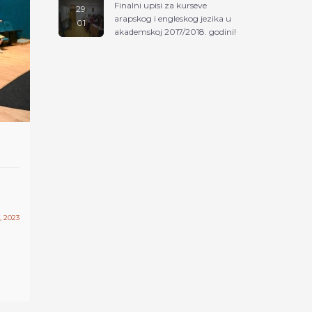
Finalni upisi za kurseve
29
arapskog i engleskog jezika u
01
akademskoj 2017/2018. godini!
ekstra linija
, 2023