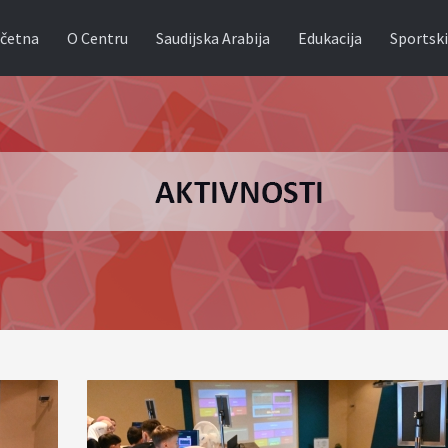
četna
O Centru
Saudijska Arabija
Edukacija
Sportski