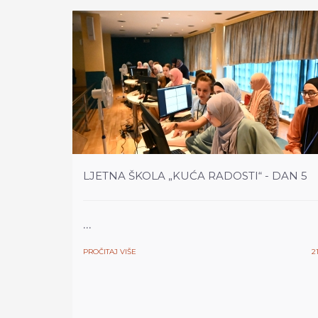
LJETNA ŠKOLA „KUĆA RADOSTI“ - DAN 5
...
PROČITAJ VIŠE
2