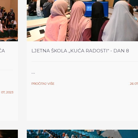
ĆA
LJETNA ŠKOLA „KUĆA RADOSTI“ - DAN 8
...
PROČITAJ VIŠE
26 07
 07, 2023