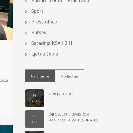
Kulturni centar "Kralj Fahd"
Sport
Press office
Kursevi
Saradnja KSA i BiH
Ljetna škola
Najčitanije
Posljednje
, 2023
UPISI U TOKU!
14
08
ekstra linija
OBJAVLJENI SPISKOVI
13
KANDIDATA ZA TESTIRANJE
09
ekstra linija