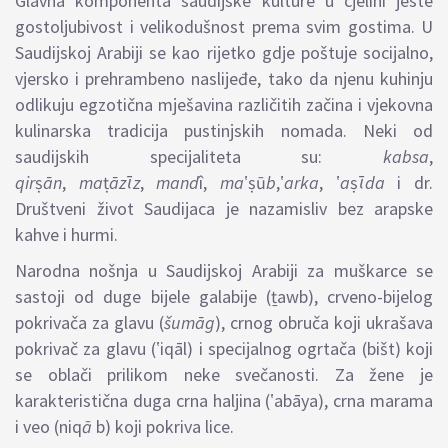
Glavna komponenta
saudijske
kulture u cjelini jeste
gostoljubivost i velikodušnost prema svim gostima. U
Saudijskoj Arabiji se kao rijetko gdje poštuje socijalno,
vjersko i prehrambeno naslijeđe, tako da njenu kuhinju
odlikuju egzotična mješavina različitih začina i
vjekovna
kulinarska tradicija pustinjskih nomada. N
eki od
saudijskih specijaliteta su:
kabsa
,
qir
ṣ
ān
,
ma
ṭ
āzῑz
,
mand
î
,
ma
ʽṣū
b
,ʽ
ar
ka
,
ʽ
a
ṣ
ῑda
i dr.
Društveni život Saudijaca je nazamisliv bez arapske
kahve i hurmi.
Narodna nošnja u Saudijskoj Arabiji za muškarce se
sastoji od duge bijele galabije (
ṯawb)
, crveno-bijelog
pokrivača za glavu (
šum
ā
g
), crnog obruča koji ukrašava
pokrivač za glavu (
ʽiqāl)
i specijalnog ogrtača (bišt) koji
se oblači prilikom neke svečanosti. Za žene je
karakteristična duga crna haljina (ʽabāya), crna marama
i veo (niq
ā
b) koji pokriva lice.