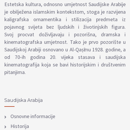
Estetska kultura, odnosno umjetnost Saudijske Arabije
je obilježena islamskim kontekstom, stoga je razvijena
kaligrafska ornamentika i stilizacija predmeta iz
pojavnog svijeta bez ljudskih i životinjskih figura.
S
voj
procvat
doživljavaju i
p
ozorišna, dramska i
kinematografska umjetnost. Tako je prvo pozorište u
Saudijskoj Arabiji osnovano u Al-Qaṣῑmu 1928. godine, a
od 70-ih godina 20. vijeka stasava i saudijska
kinematografija koja se bavi historijskim i društvenim
pitanjima.
Saudijska Arabija
Osnovne informacije
Historija