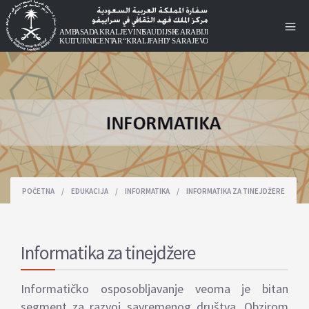
POČETNA
/
EDUKACIJA
/
INFORMATIKA
/
INFORMATIKA ZA TINEJDŽERE
Informatika za tinejdžere
Informatičko osposobljavanje veoma je bitan
segment za razvoj savremenog društva. Obzirom